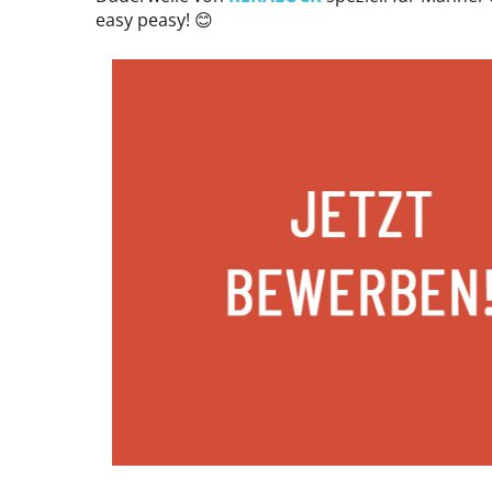
easy peasy! 😊