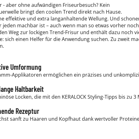
ar - aber ohne aufwändigen Friseurbesuch? Kein
welle bringt den coolen Trend direkt nach Hause.
eine effektive und extra langanhaltende Wellung. Und scho
ür jeden machbar ist – auch wenn man so etwas vorher noch 
den Weg zur lockigen Trend-Frisur und enthält dazu noch vie
: sich einen Helfer für die Anwendung suchen. Zu zweit ma
n.
tive Umformung
mm-Applikatoren ermöglichen ein präzises und unkomplizier
lange Haltbarkeit
inöse Locken, die mit den KERALOCK Styling-Tipps bis zu 3
nende Rezeptur
chst sanft zu Haaren und Kopfhaut dank wertvoller Protein