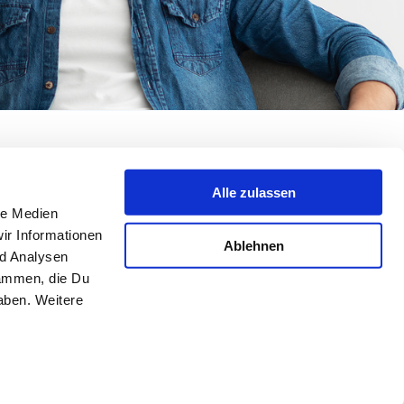
Alle zulassen
le Medien
ir Informationen
Ablehnen
nd Analysen
atenschutz
Impressum
Teilnahmebedingungen
sammen, die Du
aben. Weitere
024 © Produktpioniere