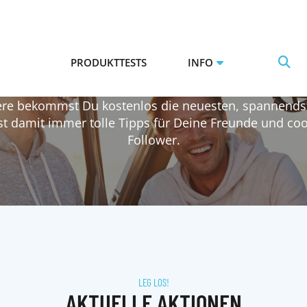
EINE SUPER SACHE:
KTE TESTEN - UND IN
PRODUKTTESTS
INFO
ere bekommst Du kostenlos die neuesten, spannend
t damit immer tolle Tipps für Deine Freunde und coo
Follower.
LEG LOS!
AKTUELLE AKTIONEN